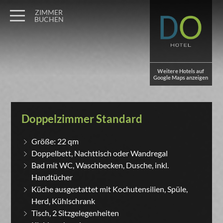
ZIMMER
BUCHEN
Weitere Hotels auf
Google Maps anzeigen
Doppelzimmer Standard
Größe: 22 qm
Doppelbett, Nachttisch oder Wandregal
Bad mit WC, Waschbecken, Dusche, inkl.
Handtücher
Küche ausgestattet mit Kochutensilien, Spüle,
Herd, Kühlschrank
Tisch, 2 Sitzgelegenheiten